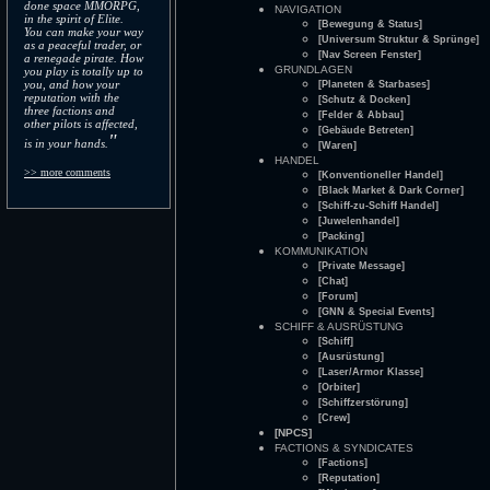
done space MMORPG,
NAVIGATION
in the spirit of Elite.
[Bewegung & Status]
You can make your way
[Universum Struktur & Sprünge]
as a peaceful trader, or
[Nav Screen Fenster]
a renegade pirate. How
GRUNDLAGEN
you play is totally up to
you, and how your
[Planeten & Starbases]
reputation with the
[Schutz & Docken]
three factions and
[Felder & Abbau]
other pilots is affected,
[Gebäude Betreten]
"
is in your hands.
[Waren]
HANDEL
>> more comments
[Konventioneller Handel]
[Black Market & Dark Corner]
[Schiff-zu-Schiff Handel]
[Juwelenhandel]
[Packing]
KOMMUNIKATION
[Private Message]
[Chat]
[Forum]
[GNN & Special Events]
SCHIFF & AUSRÜSTUNG
[Schiff]
[Ausrüstung]
[Laser/Armor Klasse]
[Orbiter]
[Schiffzerstörung]
[Crew]
[NPCS]
FACTIONS & SYNDICATES
[Factions]
[Reputation]