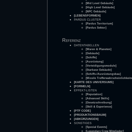
[Mid Level Gebäude]
[High Level Gebäude]
[NPC Gebäude]
[LEBENSFORMEN]
PARDUS CLUSTER
[Pardus Territorium]
[Pardus Sektor]
Referenz
DATENTABELLEN
[Waren & Planeten]
[Gebäude]
[Schiffe]
[Ausrüstung]
[Verteidigungsmodule]
[Starbase Gebäude]
[Schiffs-/Ausrüstungsbau]
[Missile Trefferwahrscheinlichkeit
[KARTE DES UNIVERSUMS]
[FORMELN]
EFFEKT-LISTEN
[Reputation]
[Advanced Skills]
[Gesetzschreibung]
[Skill & Experience]
[PTF CODE]
[PRODUKTIONSBAUM]
[ABKÜRZUNGEN]
SONSTIGES
[Special Events]
[Legendary Crew Mitglieder]