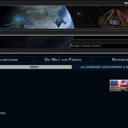
w
Google Custom Search
elmechanik
Die Welt von Pardus
Referen
INDEX
ALLGEMEINES SPIELPRINZIP & 
FFE]