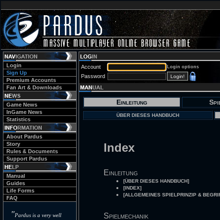
Login
Account
Login options
Sign Up
Password
Premium Accounts
Fan Art & Downloads
Einleitung
Spi
Game News
InGame News
ÜBER DIESES HANDBUCH
Statistics
About Pardus
Story
Index
Rules & Documents
Support Pardus
Einleitung
Manual
[ÜBER DIESES HANDBUCH]
Guides
[INDEX]
Life Forms
[ALLGEMEINES SPIELPRINZIP & BEGRI
FAQ
"
Spielmechanik
Pardus is a very well