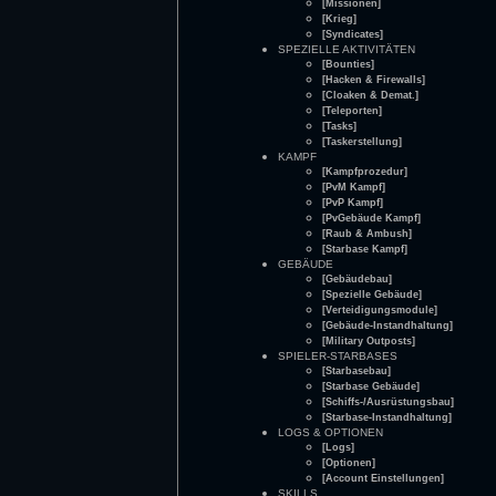
[Missionen]
[Krieg]
[Syndicates]
SPEZIELLE AKTIVITÄTEN
[Bounties]
[Hacken & Firewalls]
[Cloaken & Demat.]
[Teleporten]
[Tasks]
[Taskerstellung]
KAMPF
[Kampfprozedur]
[PvM Kampf]
[PvP Kampf]
[PvGebäude Kampf]
[Raub & Ambush]
[Starbase Kampf]
GEBÄUDE
[Gebäudebau]
[Spezielle Gebäude]
[Verteidigungsmodule]
[Gebäude-Instandhaltung]
[Military Outposts]
SPIELER-STARBASES
[Starbasebau]
[Starbase Gebäude]
[Schiffs-/Ausrüstungsbau]
[Starbase-Instandhaltung]
LOGS & OPTIONEN
[Logs]
[Optionen]
[Account Einstellungen]
SKILLS