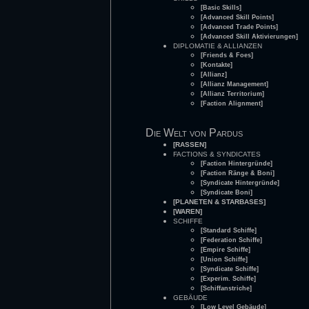
[Basic Skills]
[Advanced Skill Points]
[Advanced Trade Points]
[Advanced Skill Aktivierungen]
DIPLOMATIE & ALLIANZEN
[Friends & Foes]
[Kontakte]
[Allianz]
[Allianz Management]
[Allianz Territorium]
[Faction Alignment]
Die Welt von Pardus
[RASSEN]
FACTIONS & SYNDICATES
[Faction Hintergründe]
[Faction Ränge & Boni]
[Syndicate Hintergründe]
[Syndicate Boni]
[PLANETEN & STARBASES]
[WAREN]
SCHIFFE
[Standard Schiffe]
[Federation Schiffe]
[Empire Schiffe]
[Union Schiffe]
[Syndicate Schiffe]
[Experim. Schiffe]
[Schiffanstriche]
GEBÄUDE
[Low Level Gebäude]