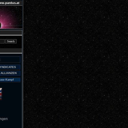
ww.pardus.at
z
SYNDICATES
 ALLIANZEN
base Kampf
ungen