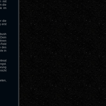
n mit
n die
k im
r die
 erst
bush
 Dein
ühren
-Feld
n des
le in
treat
ngst.
prung
nicht
eten,