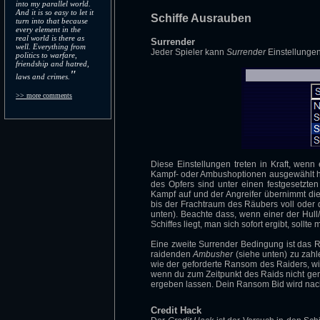
into my parallel world.
And it is so easy to let it
Schiffe Ausrauben
turn into that because
every element in the
real world is there as
Surrender
well. Everything from
Jeder Spieler kann
Surrender
Einstellunge
politics to warfare,
friendship and hatred,
"
laws and crimes.
>> more comments
Diese Einstellungen treten in Kraft, wenn 
Kampf- oder Ambushoptionen ausgewählt hat
des Opfers sind unter einen festgesetzten
Kampf auf und der Angreifer übernimmt di
bis der Frachtraum des Räubers voll oder de
unten). Beachte dass, wenn einer der Hul
Schiffes liegt, man sich sofort ergibt, soll
Eine zweite Surrender Bedingung ist das R
raidenden
Ambusher
(siehe unten) zu zah
wie der geforderte Ransom des Raiders, wi
wenn du zum Zeitpunkt des Raids nicht genu
ergeben lassen. Dein Ransom Bid wird nach
Credit Hack