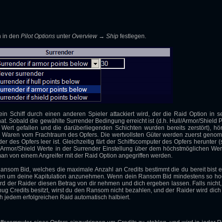
n in den
Pilot Options
unter
Overview → Ship
festlegen.
ein Schiff durch einen anderen Spieler attackiert wird, der die Raid Option in s
. Sobald die gewählte Surrender Bedingung erreicht ist (d.h. Hull/Armor/Shield P
 Wert gefallen und die darüberliegenden Schichten wurden bereits zerstört), hör
e Waren vom Frachtraum des Opfers. Die wertvollsten Güter werden zuerst geno
r des Opfers leer ist. Gleichzeitig färt der Schiffscomputer des Opfers herunter (
l/Armor/Shield Werte in der Surrender Einstellung über dem höchstmöglichen Wer
te man von einem Angreifer mit der Raid Option angegriffen werden.
ansom Bid, welches die maximale Anzahl an Credits bestimmt die du bereit bist 
len um deine Kapitulation anzunehmen. Wenn dein Ransom Bid mindestens so hoc
rd der Raider diesen Betrag von dir nehmen und dich ergeben lassen. Falls nicht,
g Credits besitzt, wirst du den Ransom nicht bezahlen, und der Raider wird dich 
 jedem erfolgreichen Raid automatisch halbiert.