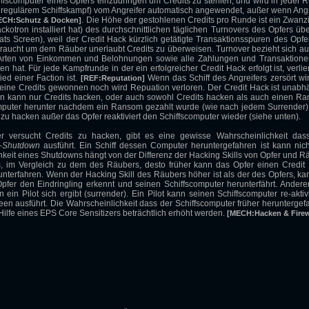
iffscomputer eines Opfers einzudringen um Credits zu stehlen, und wird in jeder 
 regulärem Schiffskampf) vom Angreifer automatisch angewendet, außer wenn Angr
. Die Höhe der gestohlenen Credits pro Runde ist ein Zwanzi
ECH:Schutz & Docken]
kotron installiert hat) des durchschnittlichen täglichen Turnovers des Opfers übe
tats Screen), weil der Credit Hack kürzlich getätigte Transaktionsspuren des Opfer
raucht um dem Räuber unerlaubt Credits zu überweisen. Turnover bezieht sich au
le Arten von Einkommen und Belohnungen sowie alle Zahlungen und Transaktione
n hat. Für jede Kampfrunde in der ein erfolgreicher Credit Hack erfolgt ist, verlie
ed einer Faction ist.
Wenn das Schiff des Angreifers zersört wird
[REF:Reputation]
keine Credits gewonnen noch wird Repuation verloren. Der Credit Hack ist unabh
an kann nur Credits hacken, oder auch sowohl Credits hacken als auch einen R
computer herunter nachdem ein Ransom gezahlt wurde (wie nach jedem Surrender)
 zu hacken außer das Opfer reaktiviert den Schiffscomputer wieder (siehe unten).
 versucht Credits zu hacken, gibt es eine gewisse Wahrscheinlichkeit das
-
Shutdown
ausführt. Ein Schiff dessen Computer heruntergefahren ist kann nich
hkeit eines Shutdowns hängt von der Differenz der Hacking Skills von Opfer und R
s, im Vergleich zu dem des Räubers, desto früher kann das Opfer einen Credit
nterfahren. Wenn der Hacking Skill des Räubers höher ist als der des Opfers, ka
fer den Eindringling erkennt und seinen Schiffscomputer herunterfährt. Anderer
 Pilot sich ergibt (surrender). Ein Pilot kann seinen Schiffscomputer re-aktiv
n ausführt. Die Wahrscheinlichkeit dass der Schiffscomputer früher heruntergef
Hilfe eines EPS Core Sensitizers beträchtlich erhöht werden.
[MECH:Hacken & Firew