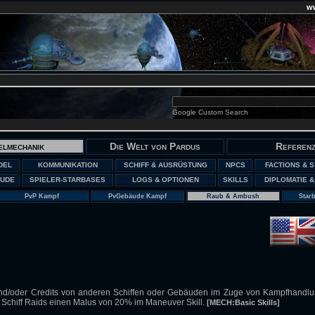
w
Google Custom Search
elmechanik
Die Welt von Pardus
Referen
DEL
KOMMUNIKATION
SCHIFF & AUSRÜSTUNG
NPCS
FACTIONS & 
UDE
SPIELER-STARBASES
LOGS & OPTIONEN
SKILLS
DIPLOMATIE &
PvP Kampf
PvGebäude Kampf
Raub & Ambush
Star
und/oder Credits von anderen Schiffen oder Gebäuden im Zuge von Kampfhandl
 Schiff Raids einen Malus von 20% im Maneuver Skill.
[MECH:Basic Skills]