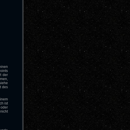
einen
oints
t der
mmen,
siehe
t des
einem
h ist
 oder
nicht