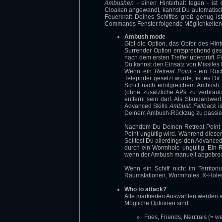
Ambushen
- einen Hinterhalt legen - is
Cloaken angewandt, kannst Du automatisch 
Feuerkraft Deines Schiffes groß genug i
Commands Fenster folgende Möglichkeiten
Ambush mode
Gibt die Option, das Opfer des Hin
Surrender Option entsprechend ges
nach dem ersten Treffer überprüft.
Du kannst den Einsatz von Missiles 
Wenn ein
Retreat Point
- ein Rüc
Teleporter gesetzt wurde, ist es Di
Schiff nach erfolgreichem Ambush 
(ohne zusätzliche APs zu verbrau
entfernt sein darf. Als Standardwe
Advanced Skills
Ambush Fallback
is
Deinem Ambush-Rückzug zu passie
Nachdem Du Deinen Retreat Point g
Point ungültig wird. Während diese
Solltest Du allerdings den Advanced
durch ein Wormhole ungültig. Ein R
wenn der Ambush manuell abgebro
Wenn ein Schiff nicht im Territori
Raumstationen, Wormholes, X-Holes,
Who to attack?
Alle markierten Auswahlen werden 
Mögliche Optionen sind
Foes, Friends, Neutrals (= w