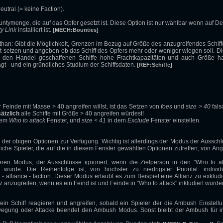
utral (= keine Faction).
ntymenge, die auf das Opfer gesetzt ist. Diese Option ist nur wählbar wenn auf D
y Link
installiert ist.
[MECH:Bounties]
 than: Gibt die Möglichkeit, Grenzen im Bezug auf Größe des anzugreifendes Schiff
t setzen und angeben ob das Schiff des Opfers mehr oder weniger wiegen soll. Die
ür den Handel geschaffenen Schiffe hohe Frachtkapazitäten und auch Größe h
agt - und ein gründliches Studium der Schiffsdaten.
[REF:Schiffe]
 Feinde mit Masse > 40 angreifen willst, ist das Setzen von
foes
und
size > 40
fals
ätzlich
alle Schiffe mit Größe > 40 angreifen würdest!
dem
Who to attack
Fenster, und
size < 41
in dem
Exclude
Fenster einstellen.
 der obigen Optionen zur Verfügung. Wichtig ist allerdings der Modus der Ausschl
iche Spieler, die auf die in diesem Fenster gewählten Optionen zutreffen, von Angr
ren Modus, der Ausschlüsse ignoriert, wenn die Zielperson in den "Who to at
wurde. Die Reihenfolge ist, von höchster zu niedrigster Priorität: individ
ss - alliance - faction. Dieser Modus erlaubt es zum Beispiel eine Allianz zu exklud
z anzugreifen, wenn es ein Feind ist und Feinde in "Who to attack" inkludiert wurde
in Schiff reagieren und angreifen, sobald ein Spieler der die Ambush Einstell
e Bewegung oder Attacke beendet den Ambush Modus. Sonst bleibt der Ambush für 