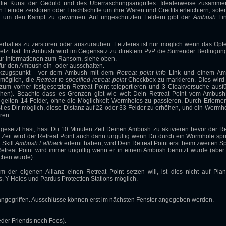
t die Kunst der Geduld und des Überraschungsangriffes. Idealerweise zusamme
Feinde zerstören oder Frachtschiffe um ihre Waren und Credits erleichtern, sofer
st um den Kampf zu gewinnen. Auf ungeschützten Feldern gibt der
Ambush
Lin
:
terhaltes zu zerstören oder auszurauben. Letzteres ist nur möglich wenn das Opfe
etzt hat. Im Ambush wird im Gegensatz zu direktem PvP die Surrender Bedingung
 Für Informationen zum Ransom, siehe oben.
für den Ambush ein- oder ausschalten.
kzugspunkt - vor dem Ambush mit dem
Retreat point info
Link und einem Am
r möglich, die
Retreat to specified retreat point
Checkbox zu markieren. Dies wird
zum vorher festgesetzten Retreat Point teleportieren und 3 Cloakversuche ausf
chen). Beachte dass es Grenzen gibt wie weit Dein Retreat Point vom Ambush
rt gelten 14 Felder, ohne die Möglichkeit Wormholes zu passieren. Durch Erlerne
t es Dir möglich, diese Distanz auf 22 oder 33 Felder zu erhöhen, und ein Wormho
ren.
esetzt hast, hast Du 10 Minuten Zeit Deinen Ambush zu aktivieren bevor der Re
r Zeit wird der Retreat Point auch dann ungültig wenn Du durch ein Wormhole spri
 Skill
Ambush Fallback
erlernt haben, wird Dein Retreat Point erst beim zweiten S
etreat Point wird immer ungültig wenn er in einem Ambush benutzt wurde (aber 
chen wurde).
um der eigenen Allianz einen Retreat Point setzen will, ist dies nicht auf Plan
 Y-Holes und Pardus Protection Stations möglich.
angegriffen. Ausschlüsse können erst im nächsten Fenster angegeben werden.
eder Friends noch Foes).