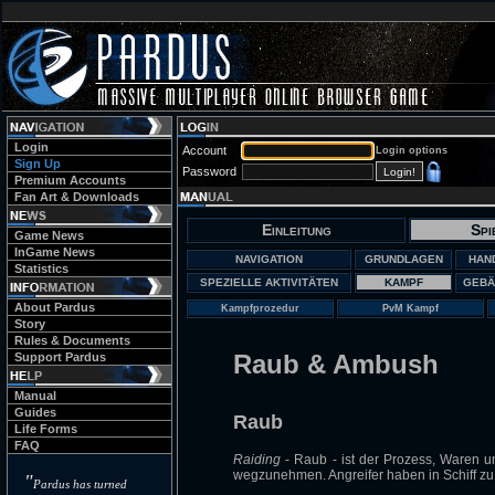
Login
Account
Login options
Sign Up
Password
Premium Accounts
Fan Art & Downloads
Einleitung
Spi
Game News
InGame News
NAVIGATION
GRUNDLAGEN
HAN
Statistics
SPEZIELLE AKTIVITÄTEN
KAMPF
GEBÄ
About Pardus
Kampfprozedur
PvM Kampf
Story
Rules & Documents
Raub & Ambush
Support Pardus
Manual
Guides
Raub
Life Forms
FAQ
Raiding
- Raub - ist der Prozess, Waren 
wegzunehmen. Angreifer haben in Schiff zu
"
Pardus has turned