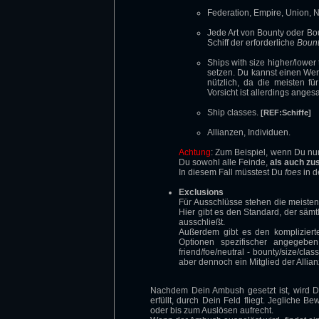
Federation, Empire, Union, Ne
Jede Art von Bounty oder Bou
Schiff der erforderliche
Bount
Ships with size higher/lower
setzen. Du kannst einen Wer
nützlich, da die meisten f
Vorsicht ist allerdings anges
Ship classes.
[REF:Schiffe]
Allianzen, Individuen.
Achtung
: Zum Beispiel, wenn Du nur
Du sowohl alle Feinde,
als auch zus
In diesem Fall müsstest Du
foes
in 
Exclusions
Für Ausschlüsse stehen die meisten
Hier gibt es den Standard, der sämtl
ausschließt.
Außerdem gibt es den komplizierte
Optionen spezifischer angegeben 
friend/foe/neutral - bounty/size/cla
aber dennoch ein Mitglied der Allian
Nachdem Dein Ambush gesetzt ist, wird De
erfüllt, durch Dein Feld fliegt. Jeglich
oder bis zum Auslösen aufrecht.