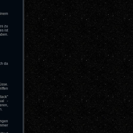
einem
es zu
s ist
aben.
ch da
üsse.
iffen
tack"
ual -
ieren,
n.
ungen
immer