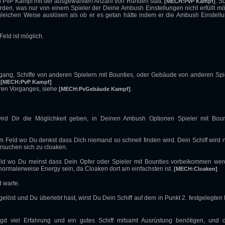
n PvP Kampf mit der ausgewählten Anzahl von Runden statt.
. So
[MECH:PvP Kampf]
en, was nur von einem Spieler der Deine Ambush Einstellungen nicht erfüllt mö
 gleichen Weise auslösen als ob er es getan hätte indem er die Ambush Einstell
eld ist möglich.
organg, Schiffe von anderen Spielern mit Bounties, oder Gebäude von anderen Spi
[MECH:PvP Kampf]
eren Vorganges, siehe
.
[MECH:PvGebäude Kampf]
ird Dir die Möglichkeit geben, in Deinen Ambush Optionen Spieler mit Boun
em Feld wo Du denkst dass Dich niemand so schnell finden wird. Dein Schiff wird 
rsuchen sich zu cloaken.
Feld wo Du meinst dass Dein Opfer oder Spieler mit Bounties vorbeikommen wer
 normalerweise Energy sein, da Cloaken dort am einfachsten ist.
[MECH:Cloaken]
 warte.
st und Du überlebt hast, wirst Du Dein Schiff auf dem in Punkt 2. festgelegten 
d viel Erfahrung und ein gutes Schiff mitsamt Ausrüstung benötigen, und 