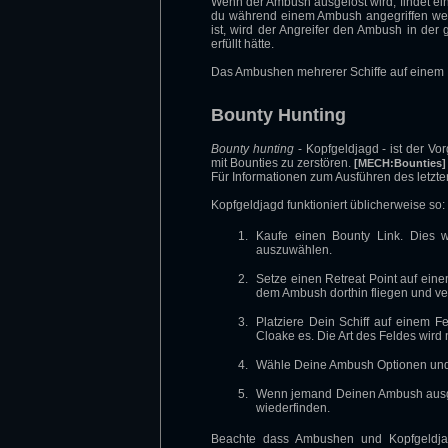
Wenn der Ambush ausgelöst wird, findet ei
du während einem Ambush angegriffen werd
ist, wird der Angreifer den Ambush in der
erfüllt hätte.
Das Ambushen mehrerer Schiffe auf einem F
Bounty Hunting
Bounty hunting
- Kopfgeldjagd - ist der V
mit Bounties zu zerstören.
[MECH:Bounties]
Für Informationen zum Ausführen des letzt
Kopfgeldjagd funktioniert üblicherweise so:
Kaufe einen Bounty Link. Dies w
auszuwählen.
Setze einen Retreat Point auf ein
dem Ambush dorthin fliegen und ve
Platziere Dein Schiff auf einem 
Cloake es. Die Art des Feldes wird
Wähle Deine Ambush Optionen und
Wenn jemand Deinen Ambush ausgelö
wiederfinden.
Beachte dass Ambushen und Kopfgeldjag