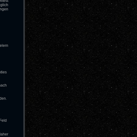
lltest
glich
ungen
elern
ties
nach
den.
Feld
daher