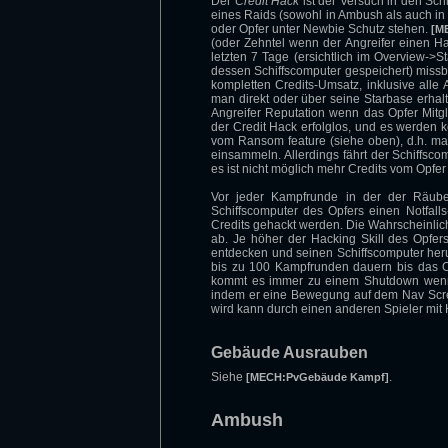
Der
Credit Hack
ist der Versuch in den Sch
eines Raids (sowohl in Ambush als auch in
oder Opfer unter Newbie Schutz stehen.
[M
(oder Zehntel wenn der Angreifer einen Hac
letzten 7 Tage (ersichtlich im Overview->S
dessen Schiffscomputer gespeichert) missb
kompletten Credits-Umsatz, inklusive al
man direkt oder über seine Starbase erhalte
Angreifer Reputation wenn das Opfer Mitgli
der Credit Hack erfolglos, und es werden 
vom Ransom feature (siehe oben), d.h. m
einsammeln. Allerdings fährt der Schiffs
es ist nicht möglich mehr Credits vom Opfer
Vor jeder Kampfrunde in der der Räuber
Schiffscomputer des Opfers einen Notfalls
Credits gehackt werden. Die Wahrscheinlic
ab. Je höher der Hacking Skill des Opfer
entdecken und seinen Schiffscomputer heru
bis zu 100 Kampfrunden dauern bis das Op
kommt es immer zu einem Shutdown wenn ein
indem er eine Bewegung auf dem Nav Scree
wird kann durch einen anderen Spieler mit 
Gebäude Ausrauben
Siehe
.
[MECH:PvGebäude Kampf]
Ambush