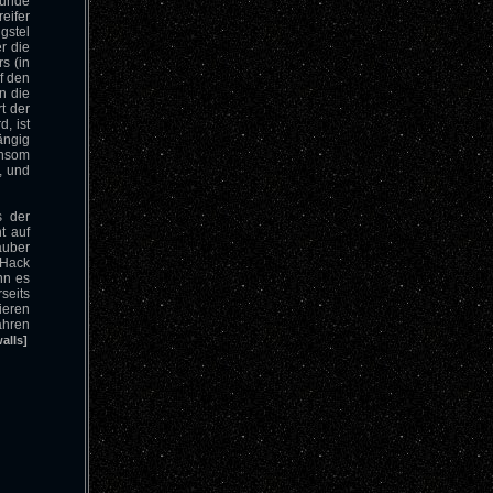
Runde
eifer
gstel
r die
s (in
f den
n die
rt der
, ist
ängig
ansom
, und
s der
t auf
äuber
 Hack
nn es
seits
ieren
ahren
alls]