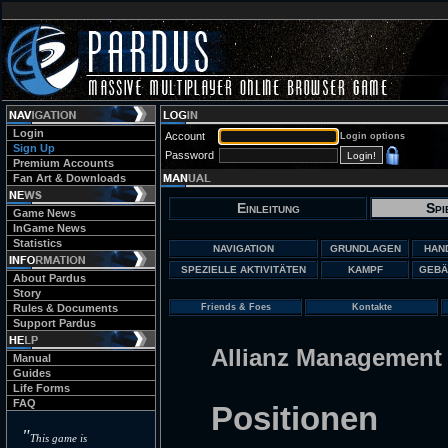
Login
Account
Login options
Sign Up
Password
Premium Accounts
Fan Art & Downloads
Einleitung
Spi
Game News
InGame News
Statistics
NAVIGATION
GRUNDLAGEN
HAN
SPEZIELLE AKTIVITÄTEN
KAMPF
GEBÄ
About Pardus
Story
Rules & Documents
Friends & Foes
Kontakte
Support Pardus
Allianz Management
Manual
Guides
Life Forms
FAQ
Positionen
"
This game is