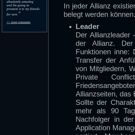
absolutely amazing
In jeder Allianz exist
and Im going to
promote it to my friends
belegt werden können
"
for sure.
>> more comments
Leader
Der Allianzleader 
der Allianz. Der
Funktionen inne: 
Transfer der Anfü
von Mitgliedern, 
Private Conf
Friedensangeboten
Allianzseiten, das
Sollte der Charak
mehr als 90 Tage
Nachfolger in der
Application Manage