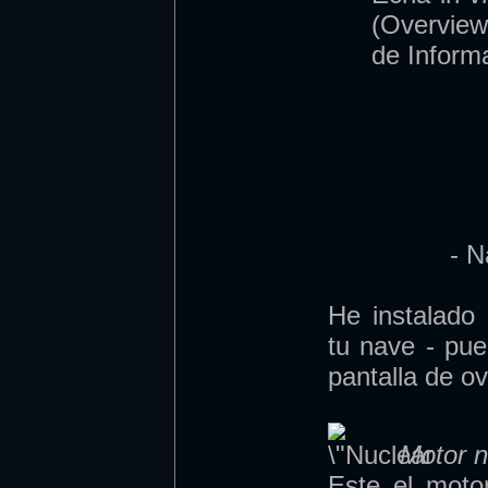
(Overview
de Informa
- N
He instalado
tu nave - pu
pantalla de o
Motor n
Este el moto