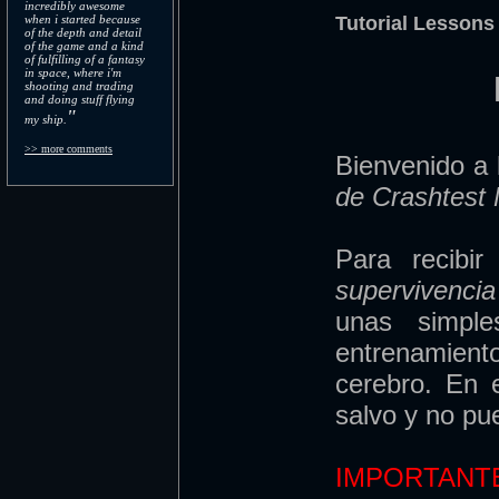
incredibly awesome
when i started because
Tutorial Lessons
of the depth and detail
of the game and a kind
of fulfilling of a fantasy
in space, where i'm
shooting and trading
and doing stuff flying
"
my ship.
>> more comments
Bienvenido a
de Crashtest 
Para recibi
supervivencia
unas simple
entrenamie
cerebro. En 
salvo y no pu
IMPORTANTE