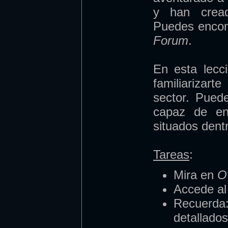
y han cread
Puedes encon
Forum
.
En esta lecc
familiarizar
sector. Pued
capaz de en
situados dent
Tareas
:
Mira en
O
Accede al
Recuer
detallado