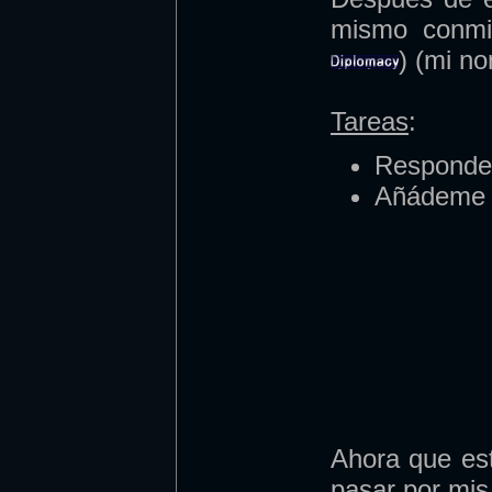
mismo conmig
) (mi n
Tareas
:
Responde
Añádeme 
Ahora que es
pasar por mis 