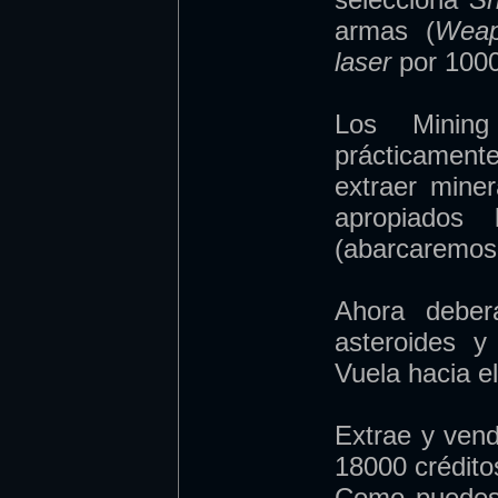
armas (
Weap
laser
por 1000
Los Minin
prácticament
extraer mine
apropiados
(abarcaremos 
Ahora deber
asteroides y
Vuela hacia el
Extrae y ven
18000 crédito
Como puedes 