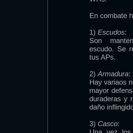
En combate h
1)
Escudos
:
Son manten
escudo. Se r
tus APs.
2)
Armadura
:
Hay variaos n
mayor defens
duraderas y 
daño inflingi
3)
Casco
:
Una vez los