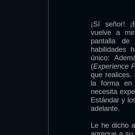
¡Sí señor! ¡
vuelve a mi
pantalla de
habilidades 
único: Adem
(
Experience P
que realices
la forma en
necesita exp
Estándar y lo
adelante.
Le he dicho 
agregue a su 