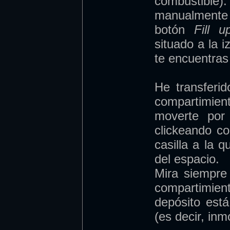
combustib
manualmente 
botón
Fill u
situado a la i
te encuentras
He transferi
compartimie
moverte por
clickeando co
casilla a la q
del espacio.
Mira siempre
compartimien
depósito est
(es decir, inm