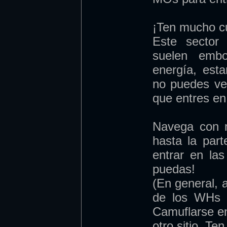
¡Ten mucho cu
Este sector 
suelen embo
energía, est
no puedes ver
que entres en 
Navega con 
hasta la part
entrar en la
puedas!
(En general, 
de los WHs y
Camuflarse en
otro sitio. Te