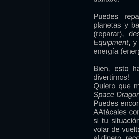
Puedes repa
planetas y b
(reparar), d
Equipment
, y
energía (energ
Bien, esto h
divertirnos!
Quiero que 
Space Drago
Puedes encon
AAtácales co
si tu situaci
volar de vuelt
el dinero, re