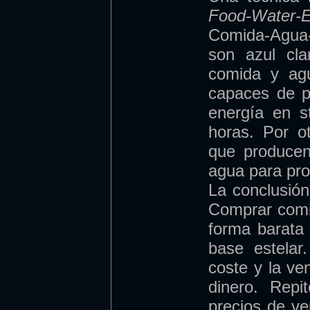
Food-Water-
Comida-Agua-
son azul cl
comida y ag
capaces de pr
energía en s
horas. Por o
que producen
agua para pro
La conclusión
Comprar comi
forma barata
base estelar
coste y la v
dinero. Rep
precios de ven