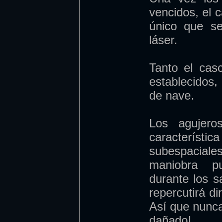
vencidos, el c
único que se
láser.
Tanto el ca
establecidos,
de nave.
Los agujero
caracterí
subespaciale
maniobra pu
durante los s
repercutirá d
Así que nunca
dañado!