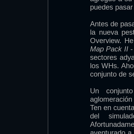
puedes pasar
Antes de pasa
la nueva pes
Overview. He
Map Pack II
-
sectores ady
los WHs. Ahor
conjunto de s
Un conjunt
aglomeración
Ten en cuenta
del simul
Afortunada
aventurado a 