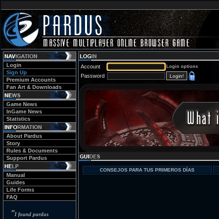
Login
Account
Login options
Sign Up
Password
Premium Accounts
Fan Art & Downloads
Game News
InGame News
Statistics
About Pardus
Story
Rules & Documents
Support Pardus
CONSEJOS PARA TUS PRIMEROS DÍAS
Manual
Guides
Life Forms
FAQ
"
I found pardus