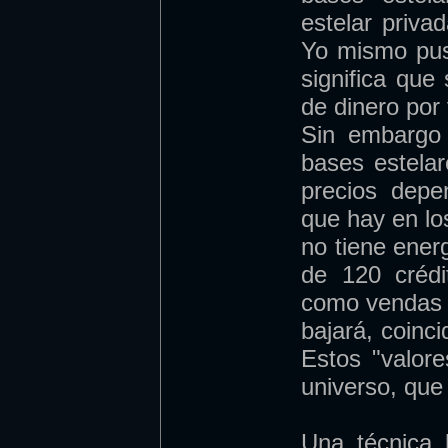
estelar privad
Yo mismo puse
significa que
de dinero por
Sin embargo 
bases estelar
precios depe
que hay en lo
no tiene ener
de 120 crédi
como vendas u
bajará, coinc
Estos "valor
universo, que
Una técnica 