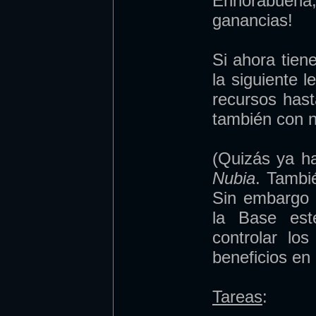
Enhorabuena
ganancias!
Si ahora tien
la siguiente 
recursos has
también con n
(Quizás ya h
Nubia
. Tambi
Sin embargo 
la Base est
controlar lo
beneficios en 
Tareas
: