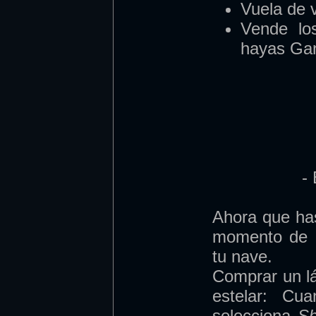
Vuela de v
Vende lo
hayas Gan
-
Ahora que has
momento de c
tu nave.
Comprar un lá
estelar: Cu
selecciona
Sh