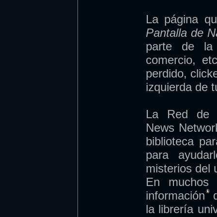
La página qu
Pantalla de 
parte de la
comercio, et
perdido, clic
izquierda de t
La Red de N
News Network
biblioteca pa
para ayudar
misterios del 
En muchos s
información
q
la librería un