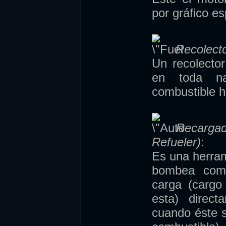
por gráfico es
Recolecto
Un recolect
en toda na
combustible h
Recargad
Refueler)
:
Es una herra
bombea comb
carga (cargo
esta) direc
cuando éste s