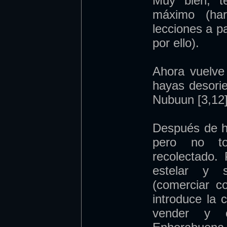
Muy bien, t
máximo (har
lecciones a pa
por ello).
Ahora vuelv
hayas desori
Nubuun [3,12]
Después de h
pero no to
recolectado.
estelar y 
(comerciar co
introduce la 
vender y 