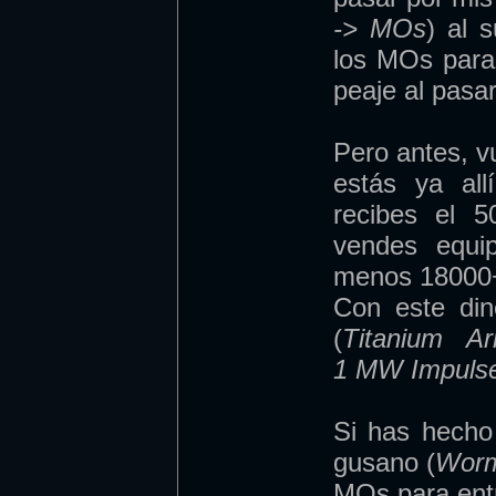
-> MOs
) al 
los MOs para
peaje al pasar
Pero antes, vu
estás ya al
recibes el 
vendes equip
menos 18000+
Con este din
(
Titanium A
1 MW Impulse
Si has hecho 
gusano (
Worm
MOs para ent