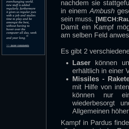
nachdem sie stattgef
everchanging world.
new stuff is added
regularly. furthermore
in einem
Ambush
gesc
it gives us regular joes
with a job and studies
sein muss.
[MECH:Rau
time to play and be
amongst the best,
Damit ein Kampf mögl
without having to
hover over the
computer all day, week
am selben Feld anwes
"
and year long.
>> more comments
Es gibt 2 verschieden
Laser
können unb
erhältlich in einer
Missiles - Raket
mit Hilfe von int
können nur ei
wiederbesorgt u
Allgemeinen höhere
Kampf in Pardus finde