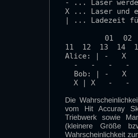
- ... Laser werd
X ... Laser und 
| ... Ladezeit f
01 02 03 
11 12 13 14 
Alice: | - 
- - - - 
Bob: | - X
X | X - - 
Die Wahrscheinlichke
vom Hit Accuray Ski
Triebwerk sowie Man
(kleinere Größe bz
Wahrscheinlichkeit z