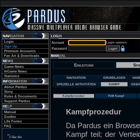
Login
Account
Login options
Sign Up
Password
Premium Accounts
Fan Art & Downloads
Einleitung
Spi
Game News
InGame News
Statistics
NAVIGATION
GRUNDLAGEN
HAN
SPEZIELLE AKTIVITÄTEN
KAMPF
GEBÄ
About Pardus
Story
Rules & Documents
Kampfprozedur
PvM Kampf
Support Pardus
Kampfprozedur
Manual
Guides
Life Forms
Da Pardus ein Browser
FAQ
Kampf teil; der Verteid
"
I like the