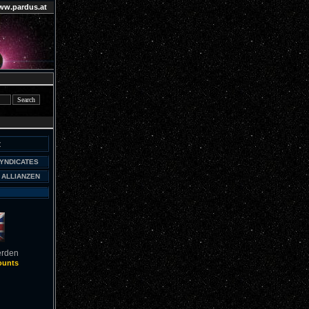
ww.pardus.at
z
SYNDICATES
 ALLIANZEN
erden
ounts