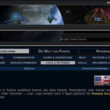
w
Google Custom Search
elmechanik
Die Welt von Pardus
Referen
DEL
KOMMUNIKATION
SCHIFF & AUSRÜSTUNG
NPCS
FACTIONS & 
UDE
SPIELER-STARBASES
LOGS & OPTIONEN
SKILLS
DIPLOMATIE &
Optionen
Account Einstellungen
Du in Pardus ausführen kannst, wie etwa Handel, Reparaturen, oder Kampf, w
, unter
Overview → Logs
. Logs werden nach 3 Tagen gelöscht, für
Premium Acc
ogs: