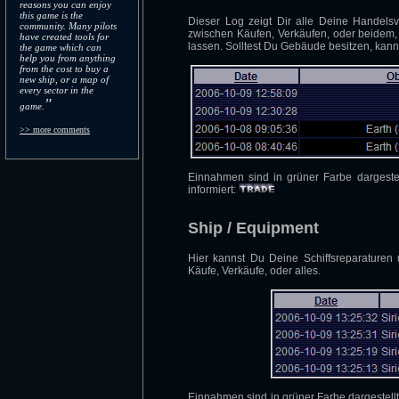
reasons you can enjoy
this game is the
Dieser Log zeigt Dir alle Deine Handel
community. Many pilots
zwischen Käufen, Verkäufen, oder beidem,
have created tools for
lassen. Solltest Du Gebäude besitzen, kan
the game which can
help you from anything
from the cost to buy a
new ship, or a map of
every sector in the
"
game.
>> more comments
Einnahmen sind in grüner Farbe dargestel
informiert:
Ship / Equipment
Hier kannst Du Deine Schiffsreparaturen
Käufe, Verkäufe, oder alles.
Einnahmen sind in grüner Farbe dargestellt