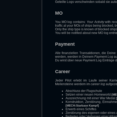
Geteilte Logs verschwinden sobald sie aut
MO
You MO log contains:
Your Activity
with rec
traffic at your MOs of ships being blocked, 
Only the ship type is known of blocked ship
You will be notified about new MO log entri
Payment
Alle finanziellen Transaktionen, die Dein
werden, werden in Deinem
Payment Log
au
Du wirst über neue Payment Log Einträge d
Career
Jeder Pilot erlebt im Laufe seiner Karr
Meilensteine werdem im
career log
aufgeze
Abschluss der Flugschule
Setzen einer neuen Homeworld
[ME
Auszeichnung mit einer War Medal
Konstruktion, Zerstörung, Einnahm
[MECH:Starbase Kampf]
Erwerb eines Schiffes
Zerstörung des eigenen oder eines 
Beitreten oder Verlassen einer Allia