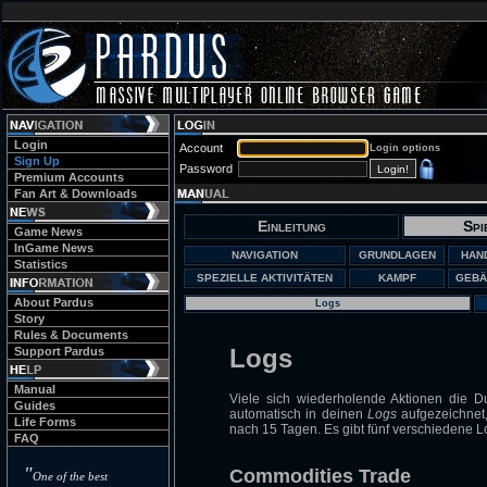
Login
Account
Login options
Sign Up
Password
Premium Accounts
Fan Art & Downloads
Einleitung
Spi
Game News
InGame News
NAVIGATION
GRUNDLAGEN
HAN
Statistics
SPEZIELLE AKTIVITÄTEN
KAMPF
GEBÄ
About Pardus
Logs
Story
Rules & Documents
Logs
Support Pardus
Manual
Viele sich wiederholende Aktionen die 
Guides
automatisch in deinen
Logs
aufgezeichnet
Life Forms
nach 15 Tagen. Es gibt fünf verschiedene L
FAQ
"
Commodities Trade
One of the best