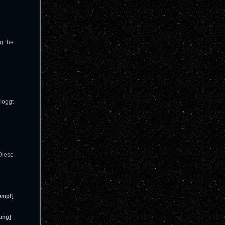
g the
loggt
Diese
ampf]
ung]