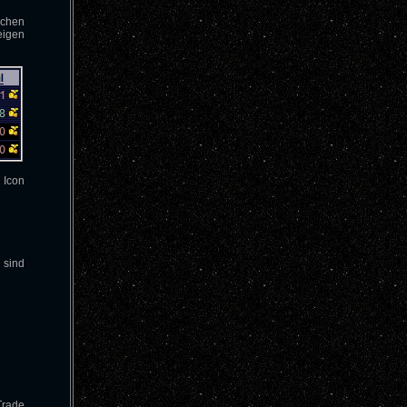
uchen
eigen
 Icon
 sind
Trade