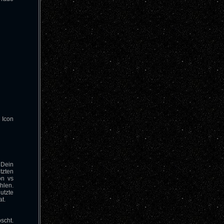
 Icon
 Dein
tzten
on vs
hlen.
utzte
at.
scht.