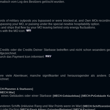
omatisch vom Log des Besitzers gelöscht wurden.
ords of military outposts you bypassed or were blocked at, and
Own MOs
recordin
bypassing your MO, or passing under the special newbie hospitability option.
s and ships that flew by your MO leaving behind only energy fluctuations.
es with the MO icon:
e Credits oder die Credits Deiner Starbase betreffen und nicht schon woanders ge
fgezeichnet.
urch das Payment Icon informiert:
iere viele Abenteuer, manche signifikanter und herausragender als andere. 
ichnet:
CH:Planeten & Starbases]
[MECH:War]
e eines Gebäudes oder einer Starbase
[MECH:Gebäudebau]
[MECH:PvGebäude K
anderen Schiffs (inklusive Rang und War Points wenn im War)
[MECH:Schiffzerstör
nz oder Faction
[MECH:Eine/r Allianz Gründen/Beitreten]
[MECH:Factions]