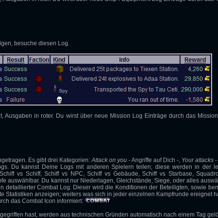
lgen, besuche diesen Log.
t, Ausgaben in roter. Du wirst über neue Mission Log Einträge durch das Mission
getragen. Es gibt drei Kategorien:
Attack on you
- Angriffe auf Dich -,
Your attacks
-
ogs. Du kannst Deine Logs mit anderen Spielern teilen; diese werden in der le
chiff vs Schiff, Schiff vs NPC, Schiff vs Gebäude, Schiff vs Starbase, Squadr
e auswählbar. Du kannst nur Niederlagen, Gleichstände, Siege, oder alles auswä
in detaillierter Combat Log. Dieser wird die Konditionen der Beteiligten, sowie ben
rte Statistiken anzeigen; weiters was sich in jeder einzelnen Kampfrunde ereignet h
rch das Combat Icon informiert:
angegriffen hast, werden aus technischen Gründen automatisch nach einem Tag gelö