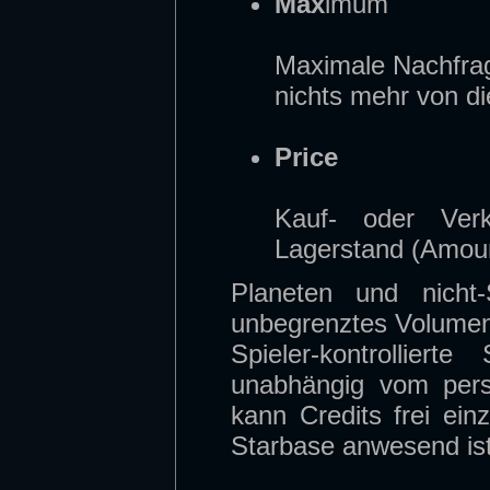
Max
imum
Maximale Nachfrag
nichts mehr von di
Price
Kauf- oder Ver
Lagerstand (Amou
Planeten und nicht-
unbegrenztes Volumen
Spieler-kontrollier
unabhängig vom pers
kann Credits frei ein
Starbase anwesend is