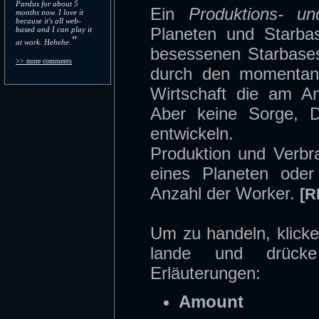
Pardus for about 5
Ein
Produktions- u
months now. I love it
because it's all web-
Planeten und Starbas
based and I can play it
"
at work. Hehehe.
besessenen Starbases
>> more comments
durch den momentane
Wirtschaft die am A
Aber keine Sorge, D
entwickeln.
Produktion und Verbr
eines Planeten ode
Anzahl der Worker.
[R
Um zu handeln, klick
lande und drüc
Erläuterungen:
Amount