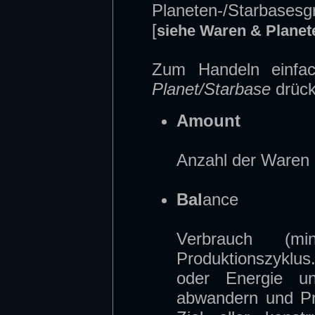
Planeten-/Starbase
[
siehe Waren & Planet
Zum Handeln einfa
Planet/Starbase
drück
Amount
Anzahl der Waren 
Bal
ance
Verbrauch (m
Produktionszykl
oder Energie u
abwandern und Pro