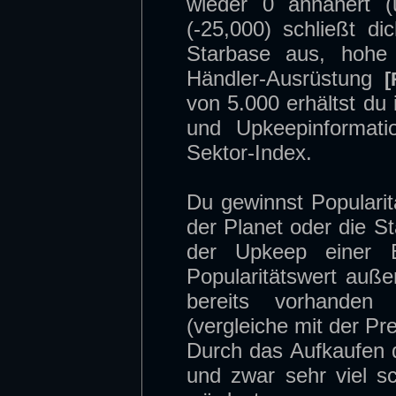
wieder 0 annähert (
(-25,000) schließt 
Starbase aus, hohe 
Händler-Ausrüstung
[
von 5.000 erhältst du 
und Upkeepinformat
Sektor-Index.
Du gewinnst Populari
der Planet oder die 
der Upkeep einer Ba
Popularitätswert auß
bereits vorhanden 
(vergleiche mit der Pr
Durch das Aufkaufen d
und zwar sehr viel s