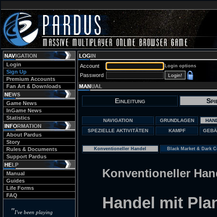
Login
Account
Login options
Sign Up
Password
Premium Accounts
Fan Art & Downloads
Einleitung
Spi
Game News
InGame News
Statistics
NAVIGATION
GRUNDLAGEN
HAN
SPEZIELLE AKTIVITÄTEN
KAMPF
GEBÄ
About Pardus
Story
Rules & Documents
Konventioneller Handel
Black Market & Dark C
Support Pardus
Konventioneller Han
Manual
Guides
Life Forms
FAQ
Handel mit Pla
"
I've been playing