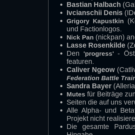
Bastian Halbach
(Gal
Ivcianschii Denis
(ID
(Ko
Grigory Kapustkin
und Factionlogos.
(nickpan) an
Nick Pan
Lasse Rosenkilde
(Zo
Den
- Öste
'progress'
featuren.
Caliver Ngeow
(Catli
Federation Battle Trai
Sandra Bayer
(Alleri
für Beiträge zu
Mutes
Seiten die auf uns ve
Alle Alpha- und Beta
Projekt nicht realisie
Die gesamte Pardu
Hingabe.