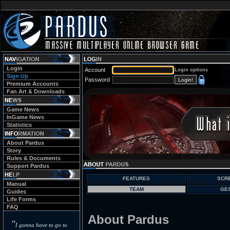
Login
Account
Login options
Sign Up
Password
Premium Accounts
Fan Art & Downloads
Game News
InGame News
Statistics
About Pardus
Story
Rules & Documents
Support Pardus
FEATURES
SCR
Manual
TEAM
GE
Guides
Life Forms
FAQ
About Pardus
"
I gonna have to go to