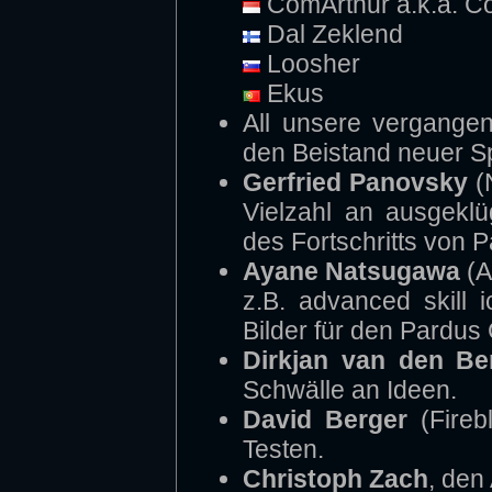
ComArthur a.k.a. C
Dal Zeklend
Loosher
Ekus
All unsere vergangen
den Beistand neuer Sp
Gerfried Panovsky
(N
Vielzahl an ausgeklü
des Fortschritts von 
Ayane Natsugawa
(A
z.B. advanced skill 
Bilder für den Pardus C
Dirkjan van den Be
Schwälle an Ideen.
David Berger
(Firebl
Testen.
Christoph Zach
, den