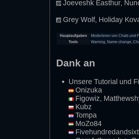
Joeveshk Easthur, Nunci
Grey Wolf, Holiday Kova
Hauptaufgaben
Moderieren von Chats und Fo
Tools
Warning, Name-change, Chat
Dank an
Unsere Tutorial und F
Onizuka
Figowiz, Matthewsh
Kubz
Tompa
MoZo84
Fivehundredandsixt