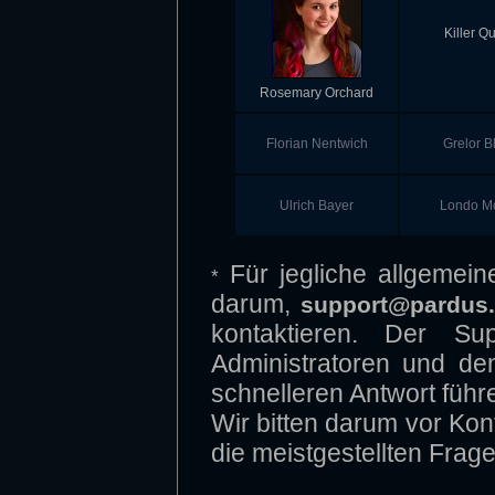
Killer Q
Rosemary Orchard
Florian Nentwich
Grelor B
Ulrich Bayer
Londo Mo
Für jegliche allgemein
*
darum,
support@pardus.
kontaktieren. Der Su
Administratoren und de
schnelleren Antwort führ
Wir bitten darum vor Ko
die meistgestellten Fra