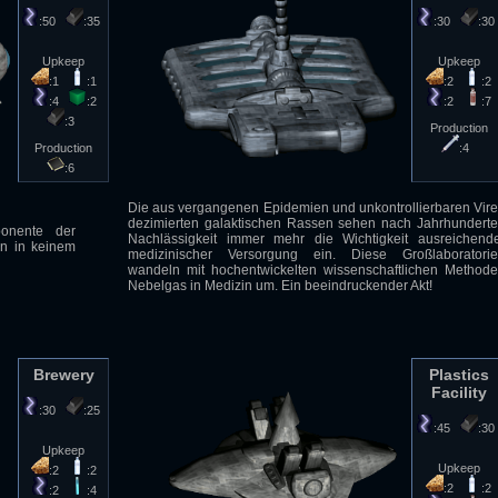
:50
:35
:30
:3
Upkeep
Upkeep
:1
:1
:2
:2
:4
:2
:2
:7
:3
Production
Production
:4
:6
Die aus vergangenen Epidemien und unkontrollierbaren Vir
dezimierten galaktischen Rassen sehen nach Jahrhundert
ponente der
Nachlässigkeit immer mehr die Wichtigkeit ausreichend
n in keinem
medizinischer Versorgung ein. Diese Großlaboratori
wandeln mit hochentwickelten wissenschaftlichen Method
Nebelgas in Medizin um. Ein beeindruckender Akt!
Brewery
Plastics
Facility
:30
:25
:45
:3
Upkeep
Upkeep
:2
:2
:2
:2
:2
:4