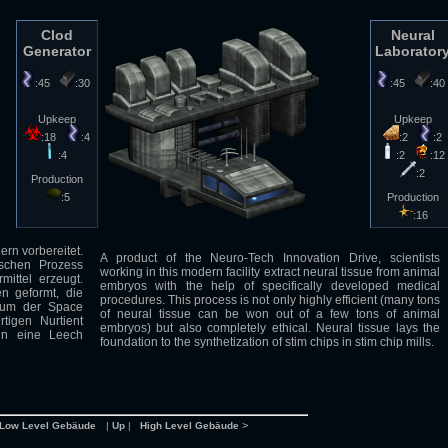
Clod
Neural
Generator
Laborator
:45
:30
:45
:4
Upkeep
Upkeep
:18
:4
:2
:2
:4
:2
:12
:2
Production
:5
Production
:16
ern vorbereitet.
A product of the Neuro-Tech Innovation Drive, scientists
schen Prozess
working in this modern facility extract neural tissue from animal
mittel erzeugt.
embryos with the help of specifically developed medical
n geformt, die
procedures. This process is not only highly efficient (many tons
raum der Space
of neural tissue can be won out of a few tons of animal
tigen Nurtient
embryos) but also completely ethical. Neural tissue lays the
in eine Leech
foundation to the synthetization of stim chips in stim chip mills.
>
Low Level Gebäude
|
Up
|
High Level Gebäude