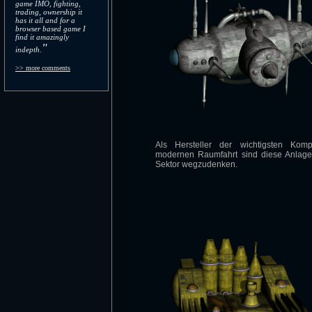
game IMO, fighting,
trading, ownership it
has it all and for a
browser based game I
find it amazingly
"
indepth.
>> more comments
Als Hersteller der wichtigsten Kom
modernen Raumfahrt sind diese Anlage
Sektor wegzudenken.