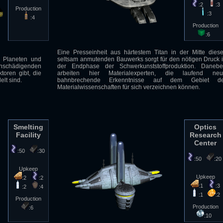
:2
:3
Production
:3
:4
Production
:6
Eine Presseinheit aus härtestem Titan in der Mitte dies
n Planeten und
seltsam anmutenden Bauwerks sorgt für den nötigen Druck 
nschädigenden
der Endphase der Schwerkunststoffproduktion. Daneb
toren gibt, die
arbeiten hier Materialexperten, die laufend neu
lt sind.
bahnbrechende Erkenntnisse auf dem Gebiet de
Materialwissenschaften für sich verzeichnen können.
Smelting
Optics
Facility
Research
Center
:50
:30
:50
:2
Upkeep
Upkeep
:2
:2
:1
:3
:2
:4
:1
:2
Production
Production
:6
:10