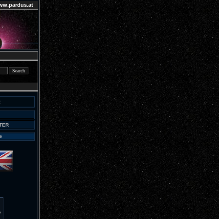
ww.pardus.at
z
TER
e
y