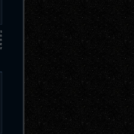
es
in
en
e
r
0