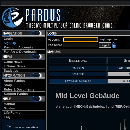
Login
Account
Login options
Sign Up
Password
Premium Accounts
Fan Art & Downloads
Einleitung
Spi
Game News
InGame News
RASSEN
FACTION
Statistics
SCHIFFE
About Pardus
Low Level Gebäude
Mid 
Story
Rules & Documents
Mid Level Gebäude
Support Pardus
Manual
Siehe auch
und
[MECH:Gebäudebau]
[REF:Geb
Guides
Life Forms
FAQ
"
Pardus is an excellent