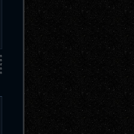
0
en
en
er
en
en
0