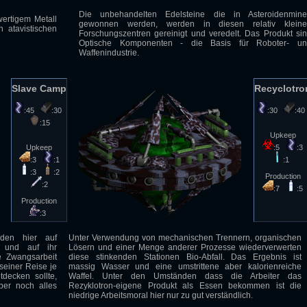
Die unbehandelten Edelsteine die in Asteroidenmin
ertigem Metall
gewonnen werden, werden in diesen relativ klein
n atavistischen
Forschungszentren gereinigt und veredelt. Das Produkt si
Optische Komponenten - die Basis für Roboter- u
Waffenindustrie.
Slave Camp
Recyclotro
:45
:30
:30
:4
:15
Upkeep
Upkeep
:5
:3
:3
:1
:1
:3
:2
Production
:2
:7
:5
Production
:3
den hier auf
Unter Verwendung von mechanischen Trennern, organischen
t und auf ihr
Lösern und einer Menge anderer Prozesse wiederverwerten
e Zwangsarbeit
diese stinkenden Stationen Bio-Abfall. Das Ergebnis ist
seiner Reise je
massig Wasser und eine umstrittene aber kalorienreiche
decken sollte,
Waffel. Unter den Umständen dass die Arbeiter das
ber noch alles
Rezyklotron-eigene Produkt als Essen bekommen ist die
niedrige Arbeitsmoral hier nur zu gut verständlich.