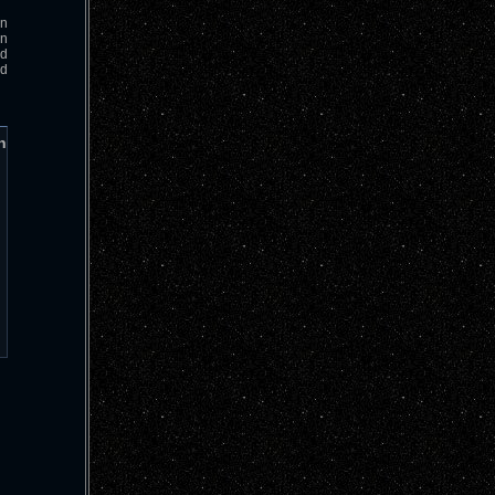
en
en
nd
nd
n
0