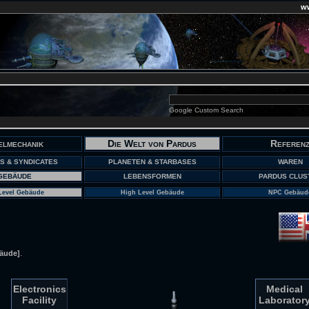
w
Google Custom Search
elmechanik
Die Welt von Pardus
Referen
S & SYNDICATES
PLANETEN & STARBASES
WAREN
GEBÄUDE
LEBENSFORMEN
PARDUS CLUS
Level Gebäude
High Level Gebäude
NPC Gebäud
.
äude]
Electronics
Medical
Facility
Laborator