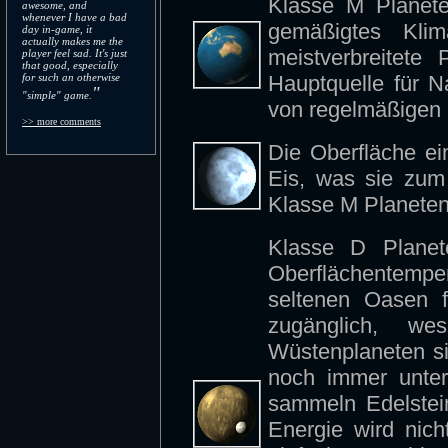
Klasse M Planete
awesome, and
whenever I have a bad
gemäßigtes Kli
day in-game, it
actually makes me the
meistverbreitete
player feel sad. It's just
that good, especially
for such an otherwise
Hauptquelle für N
"
"simple" game.
von regelmäßigen 
>> more comments
Die Oberfläche e
Eis, was sie zum
Klasse M Planeten
Klasse D Planete
Oberflächentempe
seltenen Oasen f
zugänglich, we
Wüstenplaneten sin
noch immer unter
sammeln Edelstei
Energie wird nich