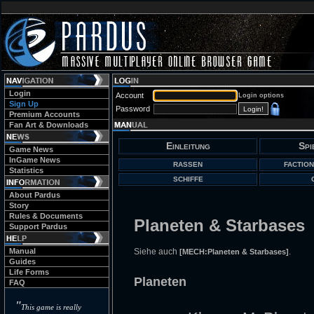
Login
Account
Login options
Sign Up
Password
Premium Accounts
Fan Art & Downloads
Einleitung
Spi
Game News
InGame News
RASSEN
FACTION
Statistics
SCHIFFE
About Pardus
Story
Rules & Documents
Planeten & Starbases
Support Pardus
Manual
Siehe auch
.
[MECH:Planeten & Starbases]
Guides
Life Forms
Planeten
FAQ
"
This game is really