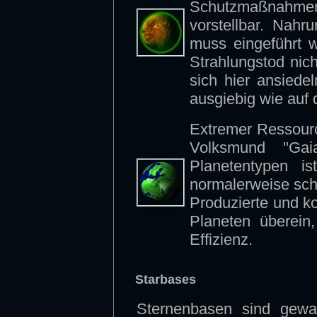
Schutzmaßnahmen
vorstellbar. Nah
muss eingeführt w
Strahlungstod nich
sich hier ansiede
ausgiebig wie auf 
Extremer Ressourc
Volksmund "Gai
Planetentypen is
normalerweise sc
Produzierte und k
Planeten überein
Effizienz.
Starbases
Sternenbasen sind gewalt